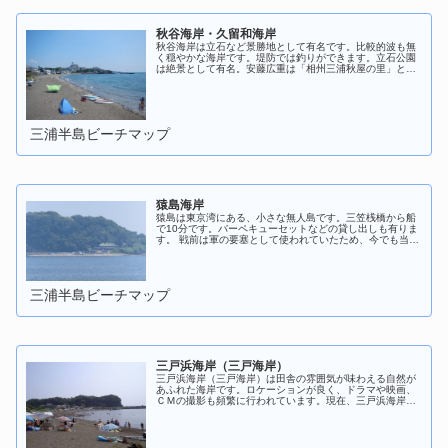
秋谷海岸・久留和海岸
秋谷海岸は立石など景勝地として有名です。比較的波も無
く穏やかな海岸です。堤防では釣りができます。立石公園
は絶景として有名。安藤広重は「相州三浦秋屋の里」と題
して富士山を遠くにみるこのあたりの風景を描いていま
す。
三浦半島ビーチマップ
猿島海岸
猿島は東京湾にある、小さな無人島です。三笠桟橋から船
で10分です。バーペキューセットなどの貸し出しも有りま
す。 戦前は軍の要塞として使われていたため、今でも当時
の名残りを残すレンガ積みのトンネルが残っています。島
全体が冒険心をくすぐるような雰囲気をかもし出していま
す。
三浦半島ビーチマップ
三戸浜海岸（三戸海岸）
三戸浜海岸（三戸海岸）は田舎の雰囲気が味わえる自然が
あふれた海岸です。ロケーションが良く、ドラマや映画、
ＣＭの撮影も頻繁に行われています。現在、三戸浜海岸の
駐車場は閉鎖中です、ご注意ください。