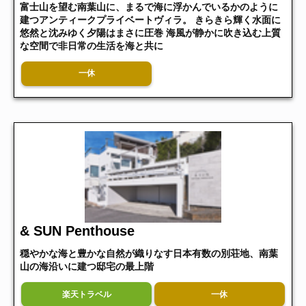
富士山を望む南葉山に、まるで海に浮かんでいるかのように
建つアンティークプライベートヴィラ。 きらきら輝く水面に
悠然と沈みゆく夕陽はまさに圧巻 海風が静かに吹き込む上質
な空間で非日常の生活を海と共に
一休
& SUN Penthouse
穏やかな海と豊かな自然が織りなす日本有数の別荘地、南葉
山の海沿いに建つ邸宅の最上階
楽天トラベル
一休