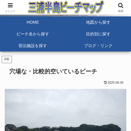
三浦半島のビーチ・海水浴場を紹介しています。また水の綺麗な海岸やバーベ
キューの出来る海岸など目的別にビーチを探せます。
メニュー
検索
HOME
地図から探す
ビーチ名から探す
目的別に探す
宿泊施設を探す
ブログ・リンク
PR
穴場な・比較的空いているビーチ
2025.06.05