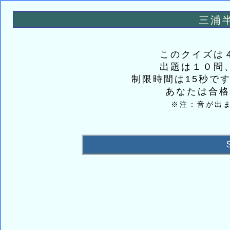
三浦
このクイズは
出題は１０問
制限時間は15秒で
あなたは合格
※注：音が出